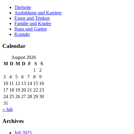
Skip
Titelseite
to
Ausbildung und Karriere
content
Essen und Trinken
Familie und Kinder
Haus und Garten
Kontakt
Calendar
August 2026
M
D
M
D
F
S
S
1
2
3
4
5
6
7
8
9
10
11
12
13
14
15
16
17
18
19
20
21
22
23
24
25
26
27
28
29
30
31
« Juli
Archives
Juli 2025